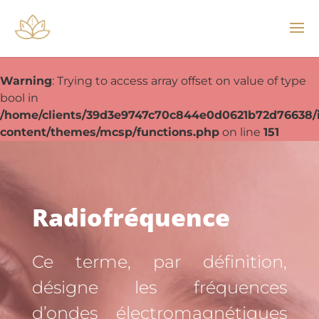
Warning
: Trying to access array offset on value of type
bool in
/home/clients/39d3e9747c70c844e0d0621b72d76638/i
content/themes/mcsp/functions.php
on line
151
Radiofréquence
Ce terme, par définition,
désigne les fréquences
d’ondes électromagnétiques