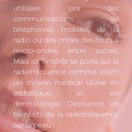
utilisées lors des
communications de
téléphonies mobiles, de la
radio ou des ondes des fours à
micro-ondes, entre autres.
Mais ici, l’intérêt se porte sur la
radiofréquence comme étant
un moyen médical utilisé en
esthétique et en
dermatologie. Découvrez les
bienfaits de la radiofréquence
sur la peau !