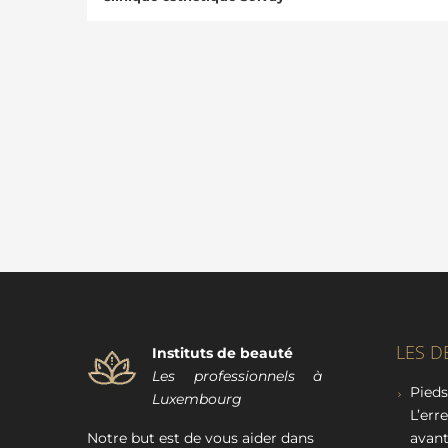
LES D
Instituts de beauté
Les professionnels à
Pieds
Luxembourg
L’err
Notre but est de vous aider dans
avant