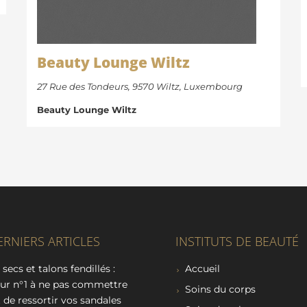
Beauty Lounge Wiltz
27 Rue des Tondeurs, 9570 Wiltz, Luxembourg
Beauty Lounge Wiltz
ERNIERS ARTICLES
INSTITUTS DE BEAUTÉ
 secs et talons fendillés :
Accueil
eur n°1 à ne pas commettre
Soins du corps
 de ressortir vos sandales