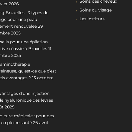
Soins des cheveux
nvier 2026
Soins du visage
ng Bruxelles : 3 types de
Les instituts
ngs pour une peau
lement renouvelée
29
mbre 2025
seils pour une épilation
itive réussie à Bruxelles
11
mbre 2025
taminothérapie
veineuse, qu’est-ce que c’est
els avantages ?
13 octobre
vantages d’une injection
de hyaluronique des lèvres
ût 2025
dicure médicale : pour des
 en pleine santé
26 avril