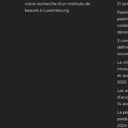
votre recherche d’un instituts de
21 ja
beauté à Luxembourg.
Peeli
peeli
visib
déce
3 con
défin
nove
La vi
intra
et qu
2025
Les a
d’aci
14 ao
La pé
pieds
2024